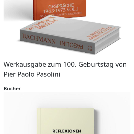
Werkausgabe zum 100. Geburtstag von
W
Pier Paolo Pasolini
g
Bücher
B