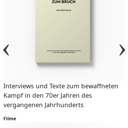
n
n
Interviews und Texte zum bewaffneten
T
Kampf in den 70er Jahren des
F
vergangenen Jahrhunderts
Filme