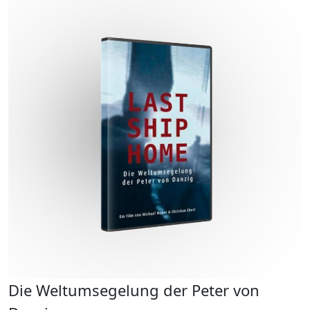
D
J
Die Weltumsegelung der Peter von