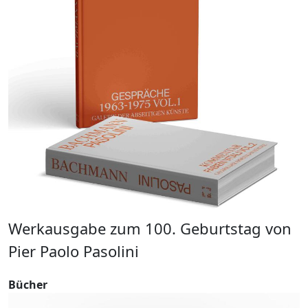
Werkausgabe zum 100. Geburtstag von
W
Pier Paolo Pasolini
g
Bücher
B