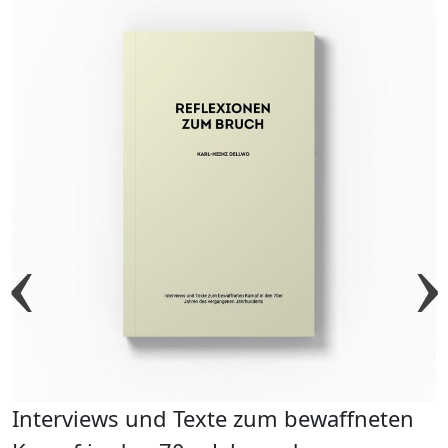
n
n
Interviews und Texte zum bewaffneten
T