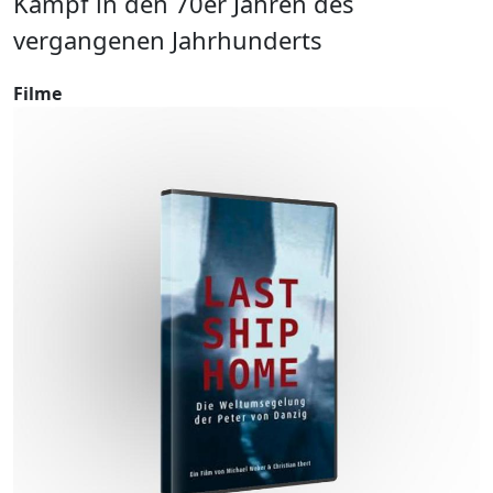
Kampf in den 70er Jahren des
F
vergangenen Jahrhunderts
Filme