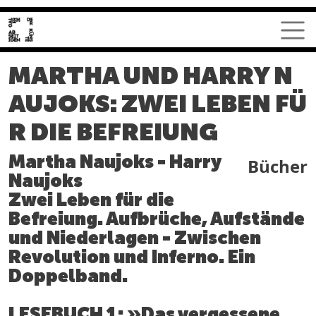
Direkt zum Inhalt
MARTHA UND HARRY N
AUJOKS: ZWEI LEBEN FÜ
R DIE BEFREIUNG
Martha Naujoks - Harry
Bücher
Naujoks
Zwei Leben für die
Befreiung. Aufbrüche, Aufstände
und Niederlagen - Zwischen
Revolution und Inferno. Ein
Doppelband.
LESEBUCH 1: »Das vergessene