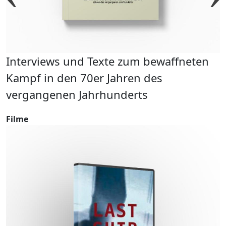
n
n
Interviews und Texte zum bewaffneten
T
Kampf in den 70er Jahren des
F
vergangenen Jahrhunderts
Filme