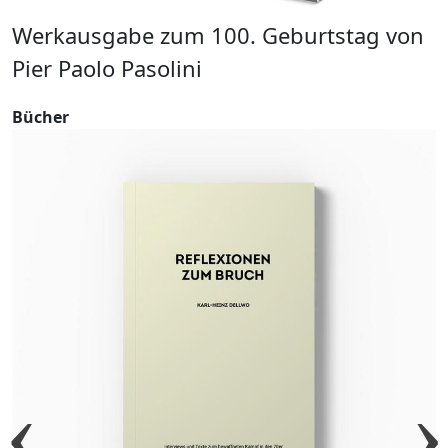
Werkausgabe zum 100. Geburtstag von
W
Pier Paolo Pasolini
g
Bücher
B