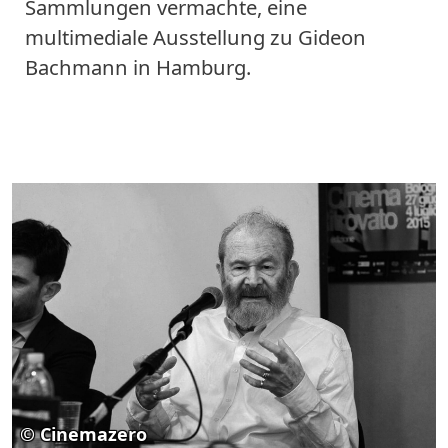
Sammlungen vermachte, eine
multimediale Ausstellung zu Gideon
Bachmann in Hamburg.
© Cinemazero
© lettere aperte
© Cinemazero