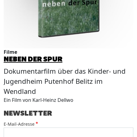
B
W
M
Filme
NEBEN DER SPUR
Dokumentarfilm über das Kinder- und
Jugendheim Putenhof Belitz im
Wendland
Ein Film von Karl-Heinz Dellwo
NEWSLETTER
E-Mail-Adresse